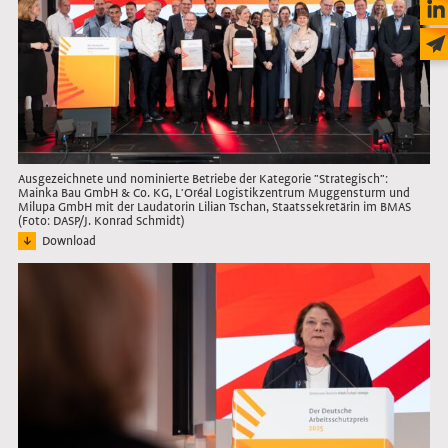
Ausgezeichnete und nominierte Betriebe der Kategorie "Strategisch":
Mainka Bau GmbH & Co. KG, L'Oréal Logistikzentrum Muggensturm und
Milupa GmbH mit der Laudatorin Lilian Tschan, Staatssekretärin im BMAS
(Foto: DASP/J. Konrad Schmidt)
Download
Bild: Vertreter*innen der ausgezeichneten und nominierten Unternehmen in der 
Link öffnet das Bild in Lightbox