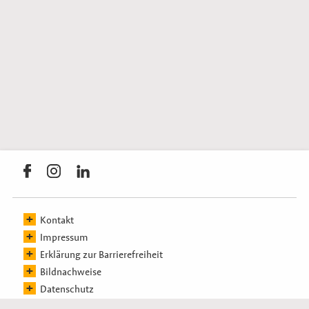
Link öffnet sich in einem externen Fenster
Link öffnet sich in einem externen Fenster
Link öffnet sich in einem externen Fenster
Navigation überspringen
Kontakt
Impressum
Erklärung zur Barrierefreiheit
Bildnachweise
Datenschutz
Cookie-Einstellungen