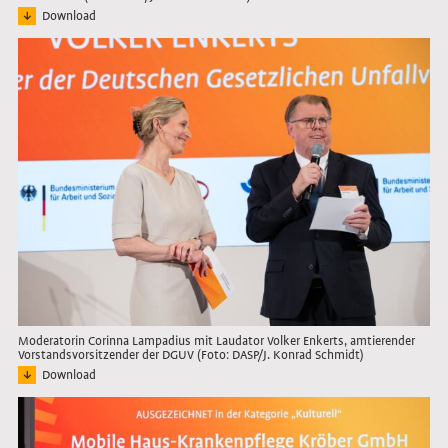
Download
Bild: Pressefoto der Vertreter*innen der ausgezeichneten und nominierten Unt
Link öffnet das Bild in Lightbox
Moderatorin Corinna Lampadius mit Laudator Volker Enkerts, amtierender
Vorstandsvorsitzender der DGUV (Foto: DASP/J. Konrad Schmidt)
Download
Bild: Die Moderatorin lächelt den Laudator an, der ein Mikrofon in der Hand hält.
Link öffnet das Bild in Lightbox