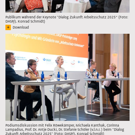
Publikum während der Keynote "Dialog Zukunft Arbeitsschutz 2025“ (Foto:
DASP/J. Konrad Schmidt)
Download
Bild: Publikum im Veranstaltungssaal während der Keynote der Nachmittagsver
Link öffnet das Bild in Lightbox
Podiumsdiskussion mit Felix Röwekämper, Michaela Kanthak, Corinna
Lampadius, Prof. Dr. Antje Ducki, Dr. Stefanie Schöler (v.l.n.r. ) beim "Dialog
Zukunft Arbeitsschutz 2025" (Foto: DASP/J. Konrad Schmidt)