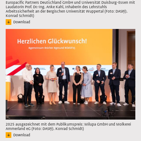
Europacific Partners Deutschland GmbH und Universität Duisburg-Essen mit
Laudatorin Prof. Dr.-Ing. Anke Kahl, Inhaberin des Lehrstuhls
Arbeitssicherheit an der Bergischen Universität Wuppertal (Foto: DASP/J.
Konrad Schmidt)
Download
Bild: Vertreterinnen der ausgezeichneten und nominierten Unternehmen mit Lau
Link öffnet das Bild in Lightbox
2025 ausgezeichnet mit dem Publikumspreis: Milupa GmbH und Molkerei
Ammerland eG (Foto: DASP/J. Konrad Schmidt)
Download
Bild: Pressefoto der Vertreter*innen des mit dem Publikumspreis ausgezeichn