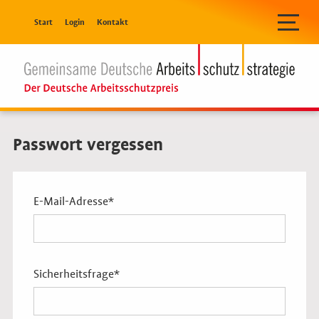
Navigation überspringen
Start
Login
Kontakt
Passwort vergessen
Pflichtfeld
E-Mail-Adresse
*
Pflichtfeld
Sicherheitsfrage
*